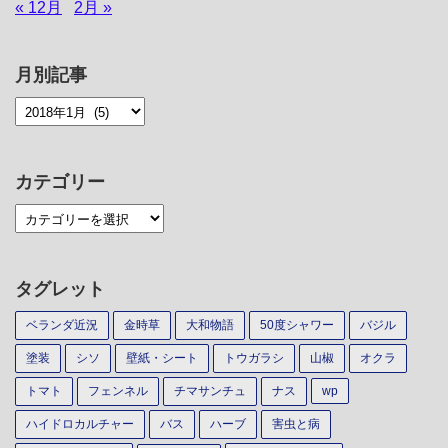
« 12月
2月 »
月別記事
カテゴリー
タグレット
ベランダ近況
金時草
大和物語
50度シャワー
バジル
塗装
シソ
壁紙・シート
トウガラシ
山椒
オクラ
トマト
フェンネル
チマサンチュ
ナス
wp
ハイドロカルチャー
バス
ハーブ
害虫と病