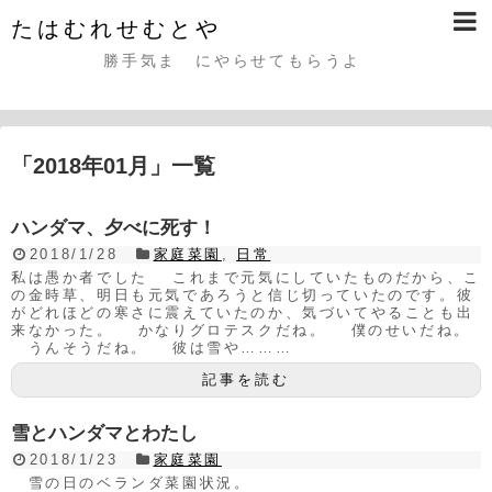
たはむれせむとや
勝手気まゝにやらせてもらうよ
「
2018年01月
」
一覧
ハンダマ、夕べに死す！
2018/1/28
家庭菜園
,
日常
私は愚か者でした これまで元気にしていたものだから、こ
の金時草、明日も元気であろうと信じ切っていたのです。彼
がどれほどの寒さに震えていたのか、気づいてやることも出
来なかった。 かなりグロテスクだね。 僕のせいだね。
うんそうだね。 彼は雪や………
記事を読む
雪とハンダマとわたし
2018/1/23
家庭菜園
雪の日のベランダ菜園状況。