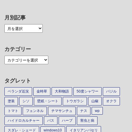
月別記事
カテゴリー
タグレット
ベランダ近況
金時草
大和物語
50度シャワー
バジル
塗装
シソ
壁紙・シート
トウガラシ
山椒
オクラ
トマト
フェンネル
チマサンチュ
ナス
wp
ハイドロカルチャー
バス
ハーブ
害虫と病
スダレ・シェード
windows10
イタリアンパセリ