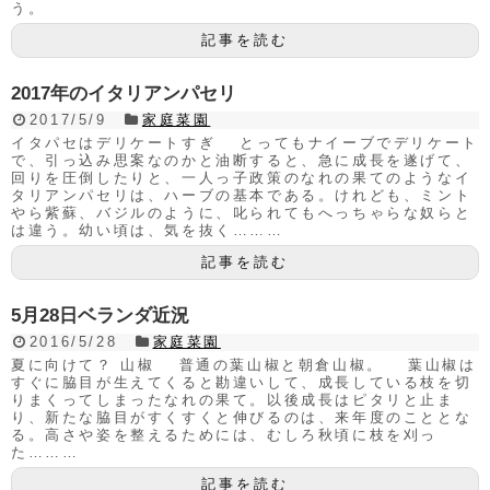
う。
記事を読む
2017年のイタリアンパセリ
2017/5/9
家庭菜園
イタパセはデリケートすぎ とってもナイーブでデリケート
で、引っ込み思案なのかと油断すると、急に成長を遂げて、
回りを圧倒したりと、一人っ子政策のなれの果てのようなイ
タリアンパセリは、ハーブの基本である。けれども、ミント
やら紫蘇、バジルのように、叱られてもへっちゃらな奴らと
は違う。幼い頃は、気を抜く………
記事を読む
5月28日ベランダ近況
2016/5/28
家庭菜園
夏に向けて？ 山椒 普通の葉山椒と朝倉山椒。 葉山椒は
すぐに脇目が生えてくると勘違いして、成長している枝を切
りまくってしまったなれの果て。以後成長はピタリと止ま
り、新たな脇目がすくすくと伸びるのは、来年度のこととな
る。高さや姿を整えるためには、むしろ秋頃に枝を刈っ
た………
記事を読む