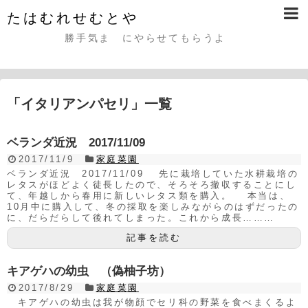
たはむれせむとや
勝手気まゝにやらせてもらうよ
「
イタリアンパセリ
」
一覧
ベランダ近況 2017/11/09
2017/11/9
家庭菜園
ベランダ近況 2017/11/09 先に栽培していた水耕栽培の
レタスがほどよく徒長したので、そろそろ撤収することにし
て、年越しから春用に新しいレタス類を購入。 本当は、
10月中に購入して、冬の採取を楽しみながらのはずだったの
に、だらだらして後れてしまった。これから成長………
記事を読む
キアゲハの幼虫 （偽柚子坊）
2017/8/29
家庭菜園
キアゲハの幼虫は我が物顔でセリ科の野菜を食べまくるよ