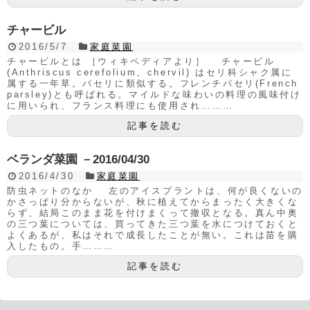
チャービル
2016/5/7
家庭菜園
チャービルとは ［ウィキペディアより］ チャービル
(Anthriscus cerefolium、chervil) はセリ科シャク属に
属する一年草。パセリに類似する。フレンチパセリ(French
parsley)とも呼ばれる。マイルドな味わいの料理の風味付け
に用いられ、フランス料理にも使用され………
記事を読む
ベランダ菜園 －2016/04/30
2016/4/30
家庭菜園
防虫ネットのなか 左のアイスプラントは、何が良くないの
かさっぱり分からないが、秋に植えてからまったく大きくな
らず、結局このまま花を付けまくって撤収となる。真ん中奥
の三つ葉については、買ってきた三つ葉を水につけておくと
よくあるが、私はそれで成長したことが無い。これは苗を購
入したもの。手………
記事を読む