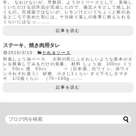
年。 なわけないが、早数回、ようやくベースとして、美味し
くいただける試作品が完成したので、備忘メモとして残しお
くもの。完成版ではないが、レモン汁というちょっと癖のあ
るところで攻めた割には、十分繰り返しの食事に耐えられる
くらいにはなっ………
記事を読む
ステーキ、焼き肉用タレ
2016/3/10
たれ＆ソース
和風しょう油ベース 大和の民にふさわしいような基本のタ
レを模索してみるだけの覚書。 材料 しょう油 100cc ミリ
ン 50cc 酒 50cc ⇒（日本酒、白ワイン、赤ワイ
ンそれぞれ違う） 砂糖 小さじ1くらい すり下ろしタマネ
ギ 1/2個くらい （75~100g………
記事を読む