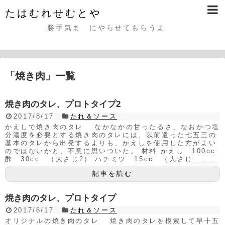
たはむれせむとや
勝手気まゝにやらせてもらうよ
「
焼き肉
」
一覧
焼き肉のタレ、プロトタイプ2
2017/8/17
たれ＆ソース
かえしで焼き肉のタレ なかなかの甘ったるさ、なおかつ塩
分濃度を必要とする焼き肉のタレには、以前遣った七五三の
基本のタレから出発するよりも、かえしを使用した方がよい
のではないかと、不意に思いついた。 材料 かえし 100cc
酢 30cc （大さじ2） ハチミツ 15cc （大さじ………
記事を読む
焼き肉のタレ、プロトタイプ
2017/6/17
たれ＆ソース
オリジナルの焼き肉のタレ 焼き肉のタレを模索して早十五