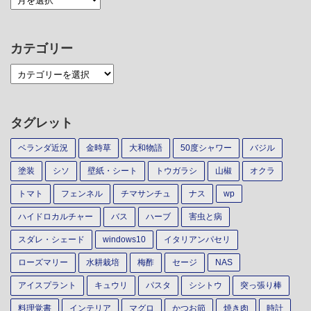
カテゴリー
タグレット
ベランダ近況
金時草
大和物語
50度シャワー
バジル
塗装
シソ
壁紙・シート
トウガラシ
山椒
オクラ
トマト
フェンネル
チマサンチュ
ナス
wp
ハイドロカルチャー
バス
ハーブ
害虫と病
スダレ・シェード
windows10
イタリアンパセリ
ローズマリー
水耕栽培
梅酢
セージ
NAS
アイスプラント
キュウリ
パスタ
シシトウ
突っ張り棒
料理覚書
インテリア
マグロ
かつお節
焼き肉
時計