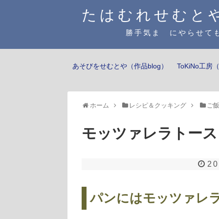
たはむれせむと
勝手気まゝにやらせても
あそびをせむとや（作品blog）
ToKiNo工
ホーム
レシピ＆クッキング
ご
モッツァレラトース
20
パンにはモッツァレ