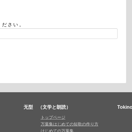
ください。
无型 （文学と朗読）
Tok
トップページ
万葉集はじめての短歌の作り方
はじめての万葉集