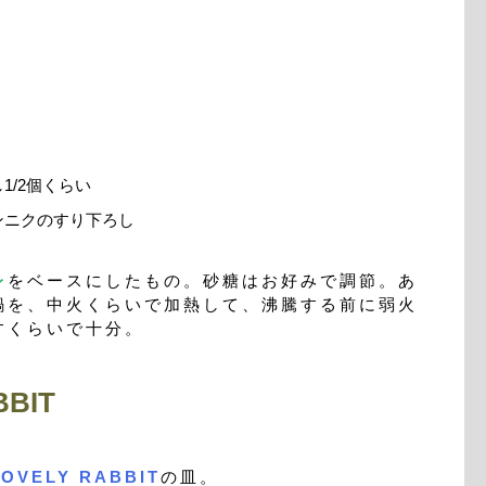
1/2個くらい
ンニクのすり下ろし
レ
をベースにしたもの。砂糖はお好みで調節。あ
鍋を、中火くらいで加熱して、沸騰する前に弱火
すくらいで十分。
BIT
LOVELY RABBIT
の皿。