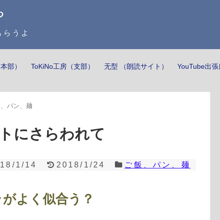
や
らうよ
房（本部）
ToKiNo工房（支部）
无型 （朗読サイト）
YouTube出
飯、パン、麺
トにさらわれて
18/1/14
2018/1/24
ご飯、パン、麺
ラがよく似合う？