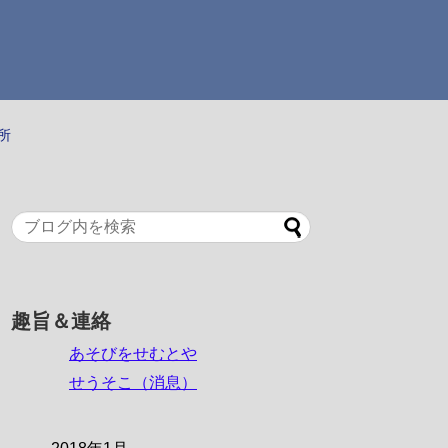
張所
趣旨＆連絡
あそびをせむとや
せうそこ（消息）