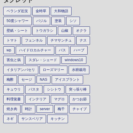
タグレット
ベランダ近況
金時草
大和物語
50度シャワー
バジル
塗装
シソ
壁紙・シート
トウガラシ
山椒
オクラ
トマト
フェンネル
チマサンチュ
ナス
wp
ハイドロカルチャー
バス
ハーブ
害虫と病
スダレ・シェード
windows10
イタリアンパセリ
ローズマリー
水耕栽培
梅酢
セージ
NAS
アイスプラント
キュウリ
パスタ
シシトウ
突っ張り棒
料理覚書
インテリア
マグロ
かつお節
焼き肉
時計
server
梅干
チャイブ
ネギ
サンスベリア
キッチン