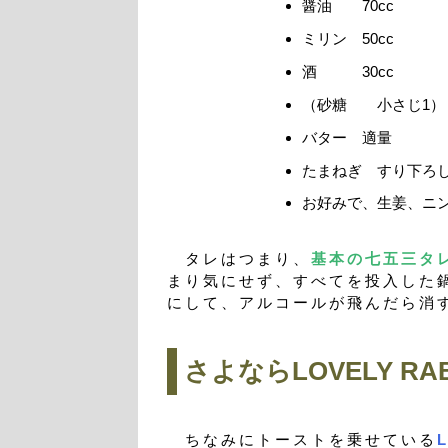
醤油 70cc
ミリン 50cc
酒 30cc
（砂糖 小さじ1）
バター 適量
たまねぎ すり下ろし
お好みで、生姜、ニ
タレはつまり、
基本の七五三タ
まり気にせず、すべてを投入した
にして、アルコールが飛んだら消
さよならLOVELY RAB
ちなみにトーストを乗せている