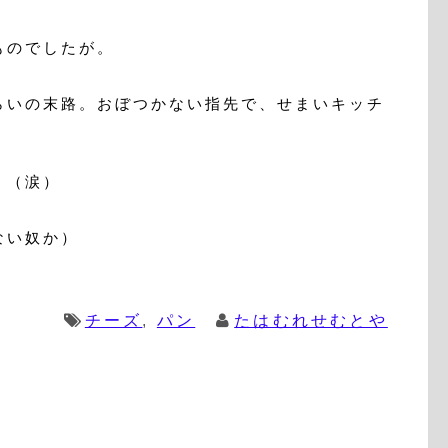
ものでしたが。
いの末路。おぼつかない指先で、せまいキッチ
。（涙）
ない奴か）
チーズ
,
パン
たはむれせむとや