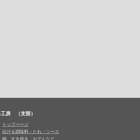
ino工房 （支部）
トップページ
出汁＆調味料・たれ・ソース
鍋、すき焼き、おでんなど