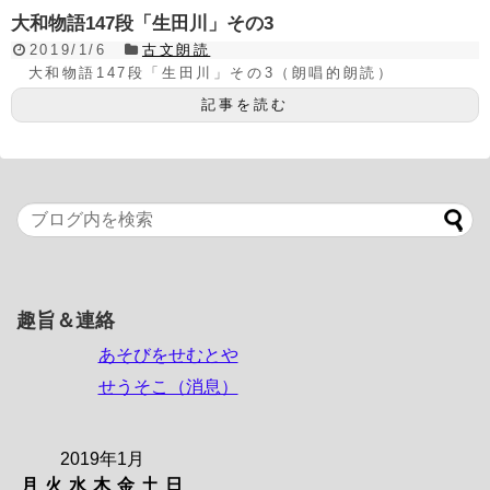
大和物語147段「生田川」その3
2019/1/6
古文朗読
大和物語147段「生田川」その3（朗唱的朗読）
記事を読む
趣旨＆連絡
あそびをせむとや
せうそこ（消息）
2019年1月
月
火
水
木
金
土
日