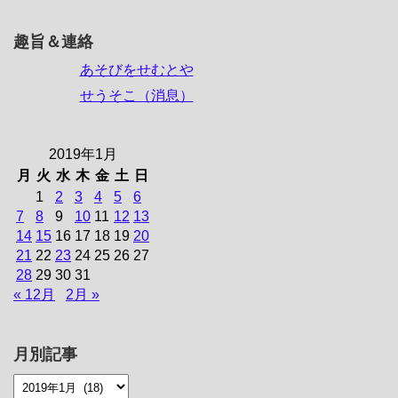
趣旨＆連絡
あそびをせむとや
せうそこ（消息）
2019年1月
月
火
水
木
金
土
日
1
2
3
4
5
6
7
8
9
10
11
12
13
14
15
16
17
18
19
20
21
22
23
24
25
26
27
28
29
30
31
« 12月
2月 »
月別記事