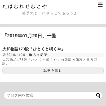
たはむれせむとや
勝手気まゝにやらせてもらうよ
「
2019年01月20日
」
一覧
大和物語173段「ひとくと鳴くや」
2019/1/20
古文朗読
大和物語173段「ひとくと鳴くや」の朗唱的朗読と現代語
訳。
記事を読む