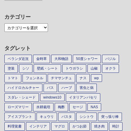
カテゴリー
タグレット
ベランダ近況
金時草
大和物語
50度シャワー
バジル
塗装
シソ
壁紙・シート
トウガラシ
山椒
オクラ
トマト
フェンネル
チマサンチュ
ナス
wp
ハイドロカルチャー
バス
ハーブ
害虫と病
スダレ・シェード
windows10
イタリアンパセリ
ローズマリー
水耕栽培
梅酢
セージ
NAS
アイスプラント
キュウリ
パスタ
シシトウ
突っ張り棒
料理覚書
インテリア
マグロ
かつお節
焼き肉
時計